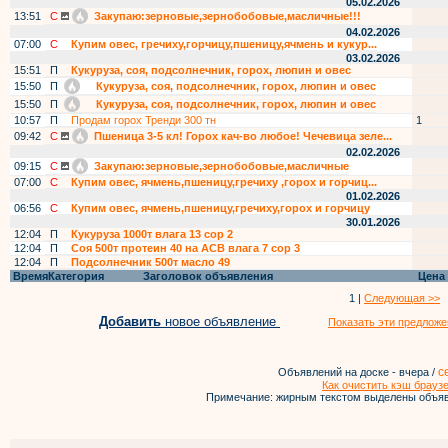
05.02.2026
13:51
С
Закупаю:зерновые,зернобобовые,масличные!!!
04.02.2026
07:00
С
Купим овес, гречиху,горчицу,пшеницу,ячмень и кукур...
03.02.2026
15:51
П
Кукуруза, соя, подсолнечник, горох, люпин и овес
15:50
П
Кукуруза, соя, подсолнечник, горох, люпин и овес
15:50
П
Кукуруза, соя, подсолнечник, горох, люпин и овес
10:57
П
Продам горох Тренди 300 тн
1
09:42
С
Пшеница 3-5 кл! Горох кач-во любое! Чечевица зеле...
02.02.2026
09:15
С
Закупаю:зерновые,зернобобовые,масличные
07:00
С
Купим овес, ячмень,пшеницу,гречиху ,горох и горчиц...
01.02.2026
06:56
С
Купим овес, ячмень,пшеницу,гречиху,горох и горчицу
30.01.2026
12:04
П
Кукуруза 1000т влага 13 сор 2
12:04
П
Соя 500т протеин 40 на АСВ влага 7 сор 3
12:04
П
Подсолнечник 500т масло 49
Время
Категория
Заголовок объявления
Цена
1 |
Следующая >>
Добавить
новое объявление
Показать эти предложе
с
Объявлений на доске - вчера /
Как очистить кэш брауз
Примечание: жирным текстом выделены объяв