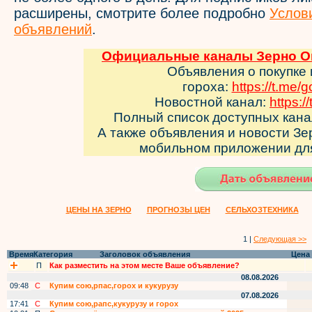
расширены, смотрите более подробно
Услов
объявлений
.
Официальные каналы Зерно Он
Объявления о покупке
гороха:
https://t.me/
Новостной канал:
https:/
Полный список доступных кан
А также объявления и новости З
мобильном приложении д
ЦЕНЫ НА ЗЕРНО
ПРОГНОЗЫ ЦЕН
СЕЛЬХОЗТЕХНИКА
1 |
Следующая >>
Время
Категория
Заголовок объявления
Цена
П
Как разместить на этом месте Ваше объявление?
08.08.2026
09:48
С
Купим сою,рпас,горох и кукурузу
07.08.2026
17:41
С
Купим сою,рапс,кукурузу и горох