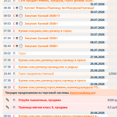
10:21
П
Схтп продаёт ячмень, кукурузу, горох урожай 2025г.
31.07.2026
08:36
С
Куплю! Ячмень!Пшеницу 3кл!Кукуруза!Горчица!
30.07.2026
08:53
С
Закупаю Урожай 2026г!!!
29.07.2026
09:53
С
Закупаю Урожай 2026г!
20.07.2026
07:00
С
Купим сою,рапс,лен,гречиху и горох
10.07.2026
07:34
С
Закупаю Урожай 2026г!
08.07.2026
06:44
С
Закупаю Урожай 2026г!
05.07.2026
00:02
П
Горох
27.06.2026
07:26
С
Купим сою,лен,гречиху,горох,горчицу и просо
26.06.2026
07:38
С
Купим сою,гречиху,горчицу,лен и редьку
25.06.2026
10:44
П
Горох продовольственный
12500
24.06.2026
07:38
С
Купим сою,лен,гречиху,горох,горчицу и просо
22.06.2026
06:10
С
Купим сою,гречиху,горох,ячмень,пшеницу,кукурузу ГО...
Текущие предложения из торговой системы
Зернотрейдер.ру
:
П
Отруби пшеничные, продажа
6200 ру
П
Пшеница мягкая класс 5, продажа
8,5 руб.
20.06.2026
09:54
С
Купим сою,лен,гречиху,горох,просо,горчицу,редьку и...