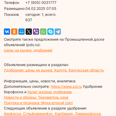
Телефон
+7 (905) 0031777
Размещено
04.02.2025 07:05
Показов
cегодня: 1, всего:
637
Смотрите также предложения на Промышленной доске
объявлений (pdo.ru):
Цены на рынке: удобрения
Объявление размещено в разделах:
Удобрения: цены на рынке, Калуга, Калужская область
Информация, цены, новости, аналитика:
Дополнительно смотрите:
https://www.zol.ru
Удобрение
борофоска и
Хелат железа удобрение
Новости и обзоры: Тюкователь сена
Покупка и продажа: Мука второй сорт
Следующее объявление в разделе удобрения:
Азофоска, Сульфоаммофос, Карбамид, Диаммофоска,