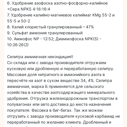
6. Удобрение азофоска азотно-фосфорно-калийное
+Сера NPKS 4:16:16:4
7. Удобрение калийно-магниевое калиймаг KMg 55-2 и
55-5 и 50-2
8. Калий хлористый гранулированный – 47%
9. Сульфат аммония гранулированный
10. Аммофос NP - 12:52; Диаммофоска NPK(S) -
10:26:26(2)
Селитра аммиачная некондиция!!
Со склада или с завода производителя отгружаем
кусковую или дробленную и переработанную селитру.
Массовая доля нитратного и аммонийного азота в
пересчёте на азот в сухом веществе 34, 4%. Селитра
аммиачная, марка Б применяется для сельского
хозяйства в качестве азотсодержащего минерального
удобрения. Отгрузка железнодорожным транспортом в
полувагонах или авто доставка до места назначения
покупателя. Фасовка в биг-бегах. Так же можем
отгрузить с завода производителя кусковой карбамид не
переработанный по желанию клиента. Дробленный и