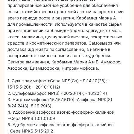
приллированное азотное удобрение для обеспечения
сельскохозяйственных растений азотом на протяжении
всего периода роста и развития. Карбамид Марка А —
для промышленности. Используется в качестве сырья
при изготовлении карбамидо-формальдегидных смол,
клеев, меламина, циануровой кислоты, лекарственных
средств и косметических препаратов. Самовывоз или
доставка жд и авто по согласованию, в наличие в
ассортименте комплексные и азотные удобрения.
Селитра аммиачная, Карбамид Марки А и Б, Аммофос,
Азофоска, Диаммофоска, Нитроаммофоска.
1. Сульфоаммофос +Сера NPS(Са) - 9:14:10(26); -
15:15:5(20); - 20:10:10(12)
2. Сульфоаммофос NP(S) - 20:20(14); - 16:20(14)
3. Нитроаммофоска 15:15:15(10); Азофоска NPK(S)
8:24:24(3); 8:19:29(3)
4. Удобрение азофоска азотно-фосфорно-калийное
+Сера NPKS 10:10:10:9
5. Удобрение азофоска азотно-фосфорно-калийное
+Сера NPKS 5:15:20:2