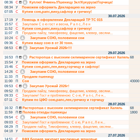
08:36
С
Куплю! Ячмень!Пшеницу 3кл!Кукуруза!Горчица!
08:34
У
Поможем оформить Декларацию на зерно
07:05
С
Купим сою,рапс,вику,сафлор и гречиху!
30.07.2026
17:19
У
Помощь в оформлении Деклараций ТР ТС 015
15:57
С
Закупаем С о ю гост и весна, Р а п с, Л е н
11:52
С
Купим сою,рапс,вику,сафлор и гречиху!
11:07
П
Продаем пайзу, тимофеевку, фацелию, клевер, овсяни...
10:24
С
Закупаем СОЮ, половинки сои
09:36
С
Купим вашу сою в от 30 тонн.
08:53
С
Закупаю Урожай 2026г!!!
29.07.2026
16:53
П
Расторопша с высоким силимарином сертификат Халяль
68
15:54
У
Поможем оформить Декларацию на зерно
15:46
С
Купим сою,рапс,лен,вику,горчицу и сафлор!
14:26
С
Закупаем СОЮ, половинки сои
11:33
П
Продаем пшеницу
11:00
П
Соя
43000
09:53
С
Закупаю Урожай 2026г!
09:52
П
Продаем пайзу, тимофеевку, фацелию, клевер, овсяни...
09:33
С
Закупаем! Гост и проблемною: С о ю, Р а п с, Л е н...
07:11
С
Купим по ЦФО сою,рапс,лен,гречиху и горчицу
28.07.2026
16:32
П
Расторопша с высоким силимарином сертификат Халяль
68
11:59
П
Полова отходы пшеницы
1800
09:54
С
Закупаем СОЮ, половинки сои
09:03
С
Закупаем! Гост и проблемное: С о ю, Р а п с, Л е н...
08:29
П
Продаем пайзу, Тимофеевку, клевер, фацелию, овсяни...
04:18
У
Поможем оформить Декларацию на зерно
27.07.2026
14:51
С
КФХ Бориев закупает масличные зерновые