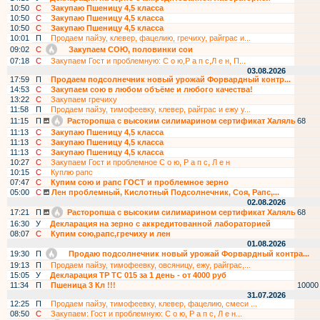
10:50
С
Закупаю Пшеницу 4,5 класса
10:50
С
Закупаю Пшеницу 4,5 класса
10:50
С
Закупаю Пшеницу 4,5 класса
10:01
П
Продаем пайзу, клевер, фацелию, гречиху, райграс и...
09:02
С
Закупаем СОЮ, половинки сои
07:18
С
Закупаем Гост и проблемную: С о ю,Р а п с,Л е н, П...
03.08.2026
17:59
П
Продаем подсолнечник новый урожай Форвардный контр...
14:53
С
Закупаем сою в любом объёме и любого качества!
13:22
С
Закупаем гречиху
11:58
П
Продаем пайзу, тимофеевку, клевер, райграс и ежу у...
11:15
П
Расторопша с высоким силимарином сертификат Халяль
68
11:13
С
Закупаю Пшеницу 4,5 класса
11:13
С
Закупаю Пшеницу 4,5 класса
11:13
С
Закупаю Пшеницу 4,5 класса
10:27
С
Закупаем Гост и проблемное С о ю, Р а п с, Л е н
10:15
С
Куплю paпс
07:47
С
Купим сою и рапс ГОСТ и проблемное зерно
05:00
С
Лен проблемный, Кислотный Подсолнечник, Соя, Рапс,...
02.08.2026
17:21
П
Расторопша с высоким силимарином сертификат Халяль
68
16:30
У
Декларация на зерно с аккредитованной лабораторией
08:07
С
Купим сою,рапс,гречиху и лен
01.08.2026
19:30
П
Продаю подсолнечник новый урожай Форвардный контра...
19:13
П
Продаем пайзу, тимофеевку, овсяницу, ежу, райграс,...
15:05
У
Декларация ТР ТС 015 за 1 день - от 4000 руб
11:34
П
Пшеница 3 Кл !!!
10000
31.07.2026
12:25
П
Продаем пайзу, тимофеевку, клевер, фацелию, смеси ...
08:50
С
Закупаем: Гост и проблемную: С о ю, Р а п с, Л е н...