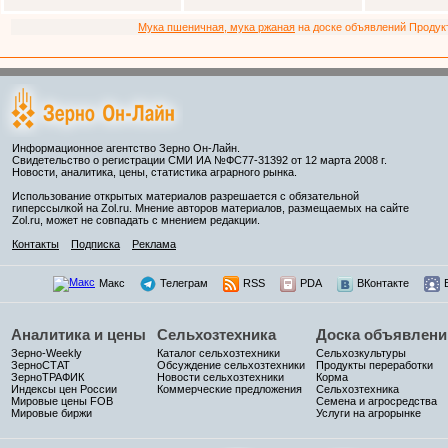
Мука пшеничная, мука ржаная
на доске объявлений Продукто
Информационное агентство Зерно Он-Лайн.
Свидетельство о регистрации СМИ ИА №ФС77-31392 от 12 марта 2008 г.
Новости, аналитика, цены, статистика аграрного рынка.
Использование открытых материалов разрешается с обязательной
гиперссылкой на Zol.ru. Мнение авторов материалов, размещаемых на сайте
Zol.ru, может не совпадать с мнением редакции.
Контакты
Подписка
Реклама
Макс
Телеграм
RSS
PDA
ВКонтакте
Аналитика и цены
Сельхозтехника
Доска объявлени
Зерно-Weekly
Каталог сельхозтехники
Сельхозкультуры
ЗерноСТАТ
Обсуждение сельхозтехники
Продукты переработки
ЗерноТРАФИК
Новости сельхозтехники
Корма
Индексы цен России
Коммерческие предложения
Сельхозтехника
Мировые цены FOB
Семена и агросредства
Мировые биржи
Услуги на агрорынке