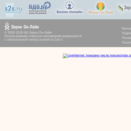
Конта
© 2000-2026 ИА Зерно Он-Лайн
Подпи
Использование открытых материалов разрешается
Рекла
с обязательной гиперссылкой на Zol.ru
Полит