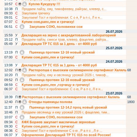
10:57
С
Куплю Кукурузу !!!
10:38
П
Продаем пайзу, ежу, тимофеевку, райграс, клевер, с...
09:33
С
Закупаем гречиху
09:01
С
Закупаем! Гост и проблемная: С о я, Р а п с, Л е н...
07:07
С
Купим сою,рапс,лен и гречиху!
06:51
С
Закупаем СОЮ, половинки сои
26.07.2026
15:59
У
Декларация на зерно с аккредитованной лабораторией
15:12
П
Продаем пайзу, смеси трав, клевер, фацелию, райгра...
05:49
У
Декларация ТР ТС 015 за 1 день - от 4000 руб
25.07.2026
13:19
П
Пшеница протеин 12-16 новый урожай
07:00
С
Купим сою,рапс,лен и гречиху!
24.07.2026
13:08
У
Декларация ТР ТС 015 за 1 день - от 4000 руб
12:02
П
Расторопша с высоким силимарином сертификат Халяль
68
10:20
П
Продаем пайзу, ежу и овсяницу урожай 2026 г, тимоф...
09:52
П
Пшеница протеин 12-16 новый урожай
08:59
С
Купим сою,рапс,лен ,горчицу и гречиху!
06:37
С
Закупаем! Гост и проблемное: С о ю, Р а п с, Л е н...
23.07.2026
18:39
П
Расторопша с высоким силимарином сертификат Халяль
68
12:40
П
Отходы пшеницы полова
1800
11:37
П
Пшеница протеин 12-14.2 проц новый урожай
10:46
П
Продаем овсяницу и ежу урожай 2026 г, фацелию, тим...
10:07
С
Закупаем СОЮ, половинки сои
09:34
С
КФХ Бориев закупает масличные зерновые
09:30
С
Купим сою,рапс,лен и гречиху!
08:36
С
Закупаем! Гост и проблемное С о ю , Р а п с , Л е ...
06:37
У
Оформление Деклараций ТР ТС 015 по всей России!