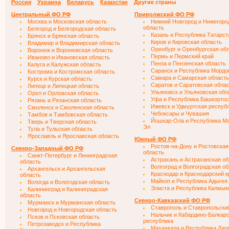
Россия
Украина
Беларусь
Казахстан
Другие страны
Центральный ФО РФ
Приволжский ФО РФ
Москва и Московская область
Нижний Новгород и Нижегоро
область
Белгород и Белгородская область
Казань и Республика Татарст
Брянск и Брянская область
Киров и Кировская область
Владимир и Владимирская область
Оренбург и Оренбургская об
Воронеж и Воронежская область
Пермь и Пермский край
Иваново и Ивановская область
Пенза и Пензенская область
Калуга и Калужская область
Саранск и Республика Мордо
Кострома и Костромская область
Самара и Самарская область
Курск и Курская область
Саратов и Саратовская обла
Липецк и Липецкая область
Ульяновск и Ульяновская обл
Орел и Орловская область
Уфа и Республика Башкортос
Рязань и Рязанская область
Ижевск и Удмуртская респуб
Смоленск и Смоленская область
Чебоксары и Чувашия
Тамбов и Тамбовская область
Йошкар-Ола и Республика М
Тверь и Тверская область
Эл
Тула и Тульская область
Ярославль и Ярославская область
Южный ФО РФ
Ростов-на-Дону и Ростовская
Северо-Западный ФО РФ
область
Санкт-Петербург и Ленинградская
Астрахань и Астраханская об
область
Волгоград и Волгоградская о
Архангельск и Архангельская
Краснодар и Краснодарский к
область
Майкоп и Республика Адыгея
Вологда и Вологодская область
Элиста и Республика Калмык
Калининград и Калиниградская
область
Северо-Кавказский ФО РФ
Мурманск и Мурманская область
Ставрополь и Ставропольски
Новгород и Новгородская область
Нальчик и Кабардино-Балкар
Псков и Псковская область
республика
Петрозаводск и Республика
Махачкала и Республика Даг