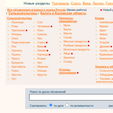
Новые разделы:
Тритикале
,
Сорго
,
Вика
,
Люпин
,
Гор
Все объявления аграрного рынка России
(Кроме работы)
Новый 
Сельхозкультуры
Калуга и Калужская область
/
/
Сельхозкультуры
Продукты
Корма
переработки
Пшеница
Соя
Комбикор
Мука
Рожь
Чечевица
Фураж
Крупа
Тритикале
Рапс
Шрот
Масло
Ячмень
Свекла
Жмых
Сахар
Овес
Лен
Жом
Мясные продукты
Подсолнечник
Сорго
Отруби
Рыбные продукты
Рис
Вика
Дрожжи
Молочные продукты
Гречиха
Люпин
Силос, се
Яйца
Пшено
Горчица
Кормовые
Крахмал
Просо
Рыжик
Компонен
Солод
Кукуруза
Лук
Картофель
Морковь
Техника и о
Отходы,
Горох
Овощи
Сельхозт
некондиция
Фасоль
Фрукты
Оборудов
Нут
Топливо, 
комплектую
Поиск по доске объявлений
Сортировать:
по дате
по релевантности
рас