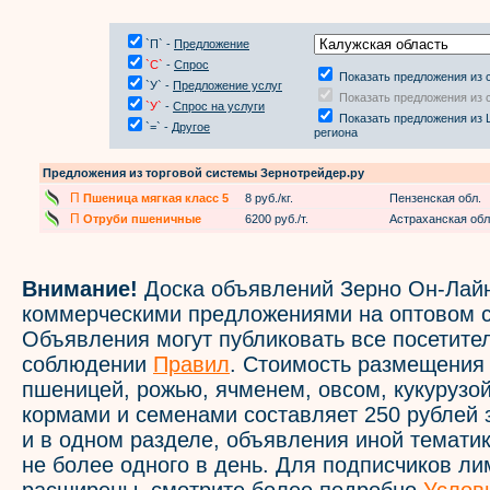
`П` -
Предложение
`С`
-
Спрос
Показать предложения из 
`У` -
Предложение услуг
Показать предложения из 
`У`
-
Спрос на услуги
Показать предложения из 
`=` -
Другое
региона
Предложения из торговой системы Зернотрейдер.ру
П
Пшеница мягкая класс 5
8 руб./кг.
Пензенская обл.
П
Отруби пшеничные
6200 руб./т.
Астраханская обл
Внимание!
Доска объявлений Зерно Он-Лайн
коммерческими предложениями на оптовом с
Объявления могут публиковать все посетите
соблюдении
Правил
. Стоимость размещения
пшеницей, рожью, ячменем, овсом, кукурузой
кормами и семенами составляет 250 рублей 
и в одном разделе, объявления иной темати
не более одного в день. Для подписчиков л