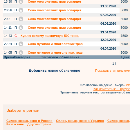
13:30
П
Сено многолетних трав эспарцет
5000
13.06.2020
20:56
П
Сено многолетних трав эспарцет
5000
07.06.2020
20:21
П
Сено многолетних трав эспарцет
5000
04.06.2020
14:11
П
Сено многолетних трав эспарцет
5000
13.04.2020
14:43
С
Куплю солому пшеничную 500 тонн.
1500
12.04.2020
22:24
П
Сено луговое и многолетних трав
5000
04.04.2020
14:05
П
Сено луговое и многолетних трав
5000
Время
Категория
Заголовок объявления
Цена
1 |
Добавить
новое объявление
Показать эти предложе
се
Объявлений на доске - вчера /
Как очистить кэш брауз
Примечание: жирным текстом выделены объяв
Выберите регион
Силос, сенаж, сено в России
Силос, сенаж, сено в Украине
Силос, сенаж,
Казахстане
Другие страны