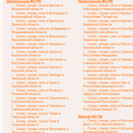
Центральный ФО РФ
Приволжский ФО РФ
Силос, сенаж, сено в Москве и
Силос, сенаж, сено в Нижнем
Московской области
Новгороде и Нижегородской обл
Силос, сенаж, сено в Белгороде и
Силос, сенаж, сено в Казани 
Белгородской области
Республике Татарстан
Силос, сенаж, сено в Брянске и
Силос, сенаж, сено в Кирове 
Брянской области
Кировской области
Силос, сенаж, сено во Владимире и
Силос, сенаж, сено в Оренбу
Владимирской области
Оренбургской области
Силос, сенаж, сено в Воронеже и
Силос, сенаж, сено в Перми 
Воронежской области
Пермском крае
Силос, сенаж, сено в Иваново и
Силос, сенаж, сено в Пензе и
Ивановской области
Пензенской области
Силос, сенаж, сено в Калуге и
Силос, сенаж, сено в Саранск
Калужской области
Республике Мордовия
Силос, сенаж, сено в Костроме и
Силос, сенаж, сено в Самаре
Костромской области
Самарской области
Силос, сенаж, сено в Курске и
Силос, сенаж, сено в Саратов
Курской области
Саратовской области
Силос, сенаж, сено в Липецке и
Силос, сенаж, сено в Ульянов
Липецкой области
Ульяновской области
Силос, сенаж, сено в Орле и
Силос, сенаж, сено в Уфе и
Орловской области
Республике Башкортостан
Силос, сенаж, сено в Рязани и
Силос, сенаж, сено в Ижевск
Рязанской области
Удмуртской Республике
Силос, сенаж, сено в Смоленске и
Силос, сенаж, сено в Чебокса
Смоленской области
Чувашской Республике
Силос, сенаж, сено в Тамбове и
Силос, сенаж, сено в Йошкар
Тамбовской области
Республике Марий Эл
Силос, сенаж, сено в Твери и
Южный ФО РФ
Тверской области
Силос, сенаж, сено в Ростове
Силос, сенаж, сено в Туле и
Дону и Ростовской области
Тульской области
Силос, сенаж, сено в Астраха
Силос, сенаж, сено в Ярославле и
Астраханской области
Ярославской области