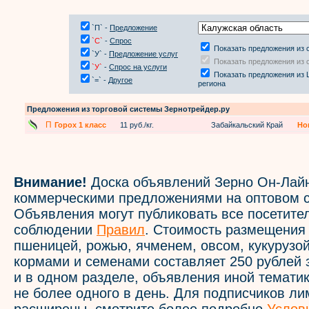
`П` -
Предложение
`С`
-
Спрос
Показать предложения из 
`У` -
Предложение услуг
Показать предложения из 
`У`
-
Спрос на услуги
Показать предложения из 
`=` -
Другое
региона
Предложения из торговой системы Зернотрейдер.ру
П
Горох 1 класс
11 руб./кг.
Забайкальский Край
Но
Внимание!
Доска объявлений Зерно Он-Лайн
коммерческими предложениями на оптовом с
Объявления могут публиковать все посетите
соблюдении
Правил
. Стоимость размещения
пшеницей, рожью, ячменем, овсом, кукурузой
кормами и семенами составляет 250 рублей 
и в одном разделе, объявления иной темати
не более одного в день. Для подписчиков л