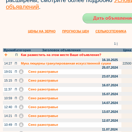
расширены, смотрите более подробно
Услов
объявлений
.
ЦЕНЫ НА ЗЕРНО
ПРОГНОЗЫ ЦЕН
СЕЛЬХОЗТЕХНИКА
1 |
Время
Категория
Заголовок объявления
Цена
П
Как разместить на этом месте Ваше объявление?
16.10.2025
14:27
П
Мука люцерны гранулированная искусственной сушки
22500
25.07.2024
19:01
П
Сено разнотравье
23.07.2024
15:15
П
Сено разнотравье
16.07.2024
11:37
П
Сено разнотравье
15.07.2024
10:59
П
Сено разнотравье
14.07.2024
12:40
П
Сено разнотравье
13.07.2024
14:21
П
Сено разнотравье
12.07.2024
10:49
П
Сено разнотравье
11.07.2024