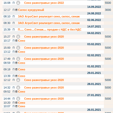
16:08
П
Сено разнотравье укос-2022
5500
14.09.2022
12:17
П
Силос кукурузный
3000
24.08.2022
08:10
П
ЗАО АгроСвет реализует сено, силос, сенаж
02.06.2022
08:30
П
ЗАО АгроСвет реализует сено, силос, сенаж
14.07.2021
15:39
П
П..... Сено....Сенаж.... продам с НДС и без НДС
04.02.2021
15:27
П
Сено разнотравье укос-2020
5000
10:17
П
Сено
03.02.2021
15:00
П
Сено разнотравье укос-2020
5000
13:12
П
Сено
02.02.2021
17:49
П
Сено разнотравье укос-2020
5000
08:59
П
Сено
01.02.2021
09:18
П
Сено
29.01.2021
13:39
П
Сено
12:12
П
Сено разнотравье укос-2020
5000
28.01.2021
14:32
П
Сено разнотравье укос-2020
5000
09:52
П
Сено
27.01.2021
14:44
П
Сено разнотравье укос-2020
5000
10:20
П
Сено
10:07
П
Сено
26.01.2021