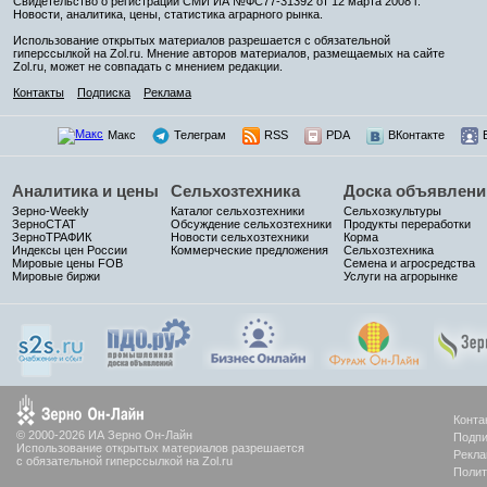
Свидетельство о регистрации СМИ ИА №ФС77-31392 от 12 марта 2008 г.
Новости, аналитика, цены, статистика аграрного рынка.
Использование открытых материалов разрешается с обязательной
гиперссылкой на Zol.ru. Мнение авторов материалов, размещаемых на сайте
Zol.ru, может не совпадать с мнением редакции.
Контакты
Подписка
Реклама
Макс
Телеграм
RSS
PDA
ВКонтакте
Аналитика и цены
Сельхозтехника
Доска объявлени
Зерно-Weekly
Каталог сельхозтехники
Сельхозкультуры
ЗерноСТАТ
Обсуждение сельхозтехники
Продукты переработки
ЗерноТРАФИК
Новости сельхозтехники
Корма
Индексы цен России
Коммерческие предложения
Сельхозтехника
Мировые цены FOB
Семена и агросредства
Мировые биржи
Услуги на агрорынке
Конта
© 2000-2026 ИА Зерно Он-Лайн
Подпи
Использование открытых материалов разрешается
Рекла
с обязательной гиперссылкой на Zol.ru
Полит