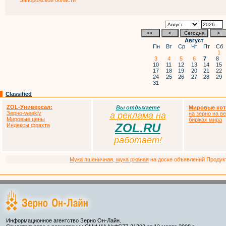
Запорожской области
Август
Пн
Вт
Ср
Чт
Пт
Сб
1
3
4
5
6
7
8
10
11
12
13
14
15
17
18
19
20
21
22
24
25
26
27
28
29
31
Classified
ZOL-Универсал:
Вы отдыхаете
Мировые кот
Зерно-weekly
а
р
еклама на
на зерно на в
Мировые цены
биржах мира
ZOL.RU
Индексы фрахта
работает!
Мука пшеничная, мука ржаная
на доске объявлений Продукто
Информационное агентство Зерно Он-Лайн.