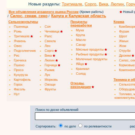
Новые разделы:
Тритикале
,
Сорго
,
Вика
,
Люпин
,
Гор
Все объявления аграрного рынка России
(Кроме работы)
Новый 
Силос, сенаж, сено
Калуга и Калужская область
/
/
Сельхозкультуры
Продукты
Корма
переработки
Пшеница
Соя
Комбикор
Мука
Рожь
Чечевица
Фураж
Крупа
Тритикале
Рапс
Шрот
Масло
Ячмень
Свекла
Жмых
Сахар
Овес
Лен
Жом
Мясные продукты
Подсолнечник
Сорго
Отруби
Рыбные продукты
Рис
Вика
Дрожжи
Молочные продукты
Гречиха
Люпин
Силос, се
Яйца
Пшено
Горчица
Кормовые
Крахмал
Просо
Рыжик
Компонен
Солод
Кукуруза
Лук
Картофель
Морковь
Техника и о
Отходы,
Горох
Овощи
Сельхозт
некондиция
Фасоль
Фрукты
Оборудов
Нут
Топливо, 
комплектую
Поиск по доске объявлений
Сортировать:
по дате
по релевантности
рас