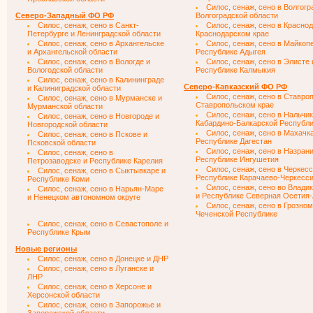
Силос, сенаж, сено в Волгогр
Северо-Западный ФО РФ
Волгоградской области
Силос, сенаж, сено в Санкт-
Силос, сенаж, сено в Краснод
Петербурге и Ленинградской области
Краснодарском крае
Силос, сенаж, сено в Архангельске
Силос, сенаж, сено в Майкоп
и Архангельской области
Республике Адыгея
Силос, сенаж, сено в Вологде и
Силос, сенаж, сено в Элисте 
Вологодской области
Республике Калмыкия
Силос, сенаж, сено в Калининграде
Северо-Кавказский ФО РФ
и Калиниградской области
Силос, сенаж, сено в Ставро
Силос, сенаж, сено в Мурманске и
Ставропольском крае
Мурманской области
Силос, сенаж, сено в Нальчик
Силос, сенаж, сено в Новгороде и
Кабардино-Балкарской Республ
Новгородской области
Силос, сенаж, сено в Махачк
Силос, сенаж, сено в Пскове и
Республике Дагестан
Псковской области
Силос, сенаж, сено в Назрани
Силос, сенаж, сено в
Республике Ингушетия
Петрозаводске и Республике Карелия
Силос, сенаж, сено в Черкесс
Силос, сенаж, сено в Сыктывкаре и
Республике Карачаево-Черкесс
Республике Коми
Силос, сенаж, сено во Влади
Силос, сенаж, сено в Нарьян-Маре
и Республике Северная Осетия
и Ненецком автономном округе
Силос, сенаж, сено в Грозном
Чеченской Республике
Силос, сенаж, сено в Севастополе и
Республике Крым
Новые регионы
Силос, сенаж, сено в Донецке и ДНР
Силос, сенаж, сено в Луганске и
ЛНР
Силос, сенаж, сено в Херсоне и
Херсонской области
Силос, сенаж, сено в Запорожье и