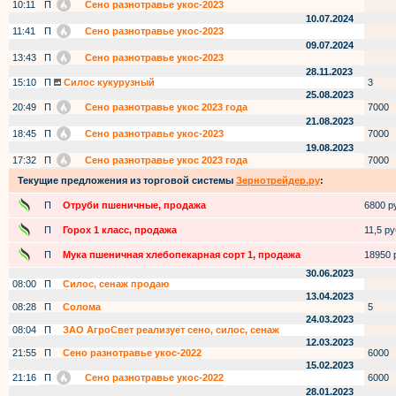
10:11
П
Сено разнотравье укос-2023
10.07.2024
11:41
П
Сено разнотравье укос-2023
09.07.2024
13:43
П
Сено разнотравье укос-2023
28.11.2023
15:10
П
Силос кукурузный
3
25.08.2023
20:49
П
Сено разнотравье укос 2023 года
7000
21.08.2023
18:45
П
Сено разнотравье укос-2023
7000
19.08.2023
17:32
П
Сено разнотравье укос 2023 года
7000
Текущие предложения из торговой системы
Зернотрейдер.ру
:
П
Отруби пшеничные, продажа
6800 ру
П
Горох 1 класс, продажа
11,5 руб
П
Мука пшеничная хлебопекарная сорт 1, продажа
18950 р
30.06.2023
08:00
П
Силос, сенаж продаю
13.04.2023
08:28
П
Солома
5
24.03.2023
08:04
П
ЗАО АгроСвет реализует сено, силос, сенаж
12.03.2023
21:55
П
Сено разнотравье укос-2022
6000
15.02.2023
21:16
П
Сено разнотравье укос-2022
6000
28.01.2023